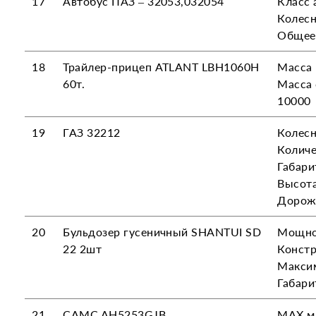
17
Автобус ПАЗ – 32053,032054
Класс 
Колесн
Общее 
18
Трайлер-прицеп ATLANT LBH1060H
Масса 
60т.
Масса 
10000
19
ГАЗ 32212
Колесн
Количе
Габари
Высот
Дорожн
20
Бульдозер гусеничный SHANTUI SD
Мощнос
22 2шт
Констр
Максим
Габари
21
CAMC AH5253GJB
МАХ ма