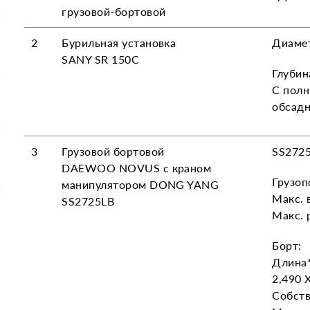
грузовой-бортовой
2
Бурильная установка
Диамет
SANY SR 150C
Глубин
С полн
обсадн
3
Грузовой бортовой
SS2725
DAEWOO NOVUS с краном
Грузоп
манипулятором DONG YANG
Макс. 
SS2725LB
Макс. 
Борт:
Длина*
2,490 
Собств