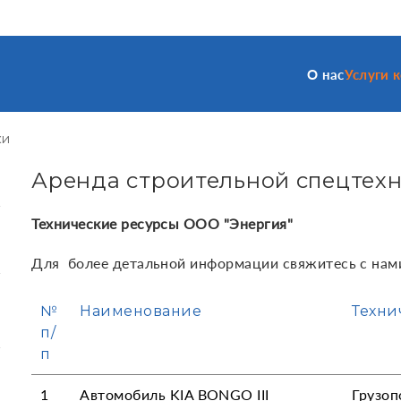
О нас
Услуги 
ки
Аренда строительной спецтех
Технические ресурсы ООО "Энергия"
Для более детальной информации свяжитесь с на
№
Наименование
Техни
п/
п
1
Автомобиль KIA BONGO III
Грузоп