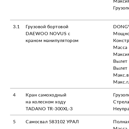
Максим
Грузоп
3.1
Грузовой бортовой
DONGY
DAEWOO NOVUS с
Мощнос
краном манипулятором
Констр
Масса 
Максим
Вылет 
Вылет 
Макс.в
Макс.г
4
Кран самоходный
Грузоп
на колесном ходу
Стрела
TADANO TR-300XL-3
Неупра
5
Самосвал 583102 УРАЛ
Полная
Масса 