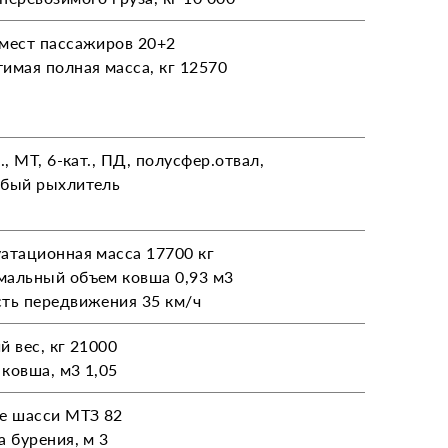
мест пассажиров 20+2
имая полная масса, кг 12570
., МТ, 6-кат., ПД, полусфер.отвал,
убый рыхлитель
атационная масса 17700 кг
альный объем ковша 0,93 м3
ть передвижения 35 км/ч
й вес, кг 21000
ковша, м3 1,05
е шасси МТЗ 82
а бурения, м 3