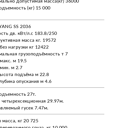
ально допустимая масса(кг) 36000
одъемность (кг) 15 000
ANG SS 2036
ть дв. кВт/л.с 183.8/250
уктивная масса кг. 19572
без нагрузки кг 12422
альная грузоподъёмность т 7
макс. м 19.5
мин. м 2.7
ысота подъёма м 22.8
лубина опускания м 4.6
одъемность 27т.
 четырехсекционная 29.97м.
вляемый гусек 7.47м.
 масса, кг 20 725
перевозимого груза, кг 10 000