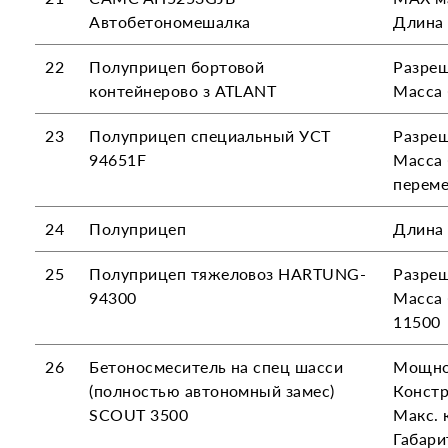
Автобетономешалка
Длина 
22
Полуприцеп бортовой
Разреш
контейнерово з ATLANT
Масса 
23
Полуприцеп специальный УСТ
Разреш
94651F
Масса 
переме
24
Полуприцеп
Длина 
25
Полуприцеп тяжеловоз HARTUNG-
Разреш
94300
Масса 
11500
26
Бетоносмеситель на спец шасси
Мощнос
(полностью автономный замес)
Констр
SCOUT 3500
Макс. 
Габари