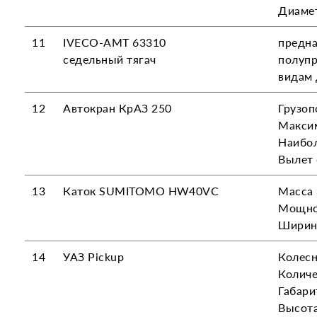
Диаметр
11
IVECO-AMT 63310
предна
седельный тягач
полупр
видам 
12
Автокран КрАЗ 250
Грузоп
Максим
Наибол
Вылет 
13
Каток SUMITOMO HW40VC
Масса 
Мощнос
Ширина
14
УАЗ Pickup
Колесн
Количе
Габари
Высот