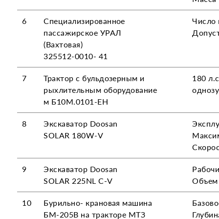
6
Специализированное
Число 
пассажирское УРАЛ
Допуст
(Вахтовая)
325512-0010- 41
7
Трактор с бульдозерным и
180 л.с
рыхлительным оборудование
одноз
м Б10М.0101-ЕН
8
Экскаватор Doosan
Эксплу
SOLAR 180W-V
Максим
Скорос
9
Экскаватор Doosan
Рабочи
SOLAR 225NL C-V
Объем 
10
Бурильно- крановая машина
Базово
БМ-205В на тракторе МТЗ
Глубин