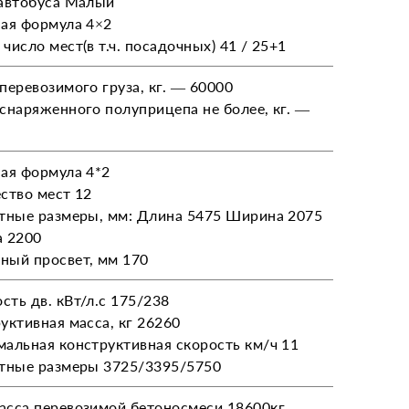
автобуса Малый
ая формула 4×2
число мест(в т.ч. посадочных) 41 / 25+1
перевозимого груза, кг. — 60000
снаряженного полуприцепа не более, кг. —
ая формула 4*2
ство мест 12
тные размеры, мм: Длина 5475 Ширина 2075
а 2200
ый просвет, мм 170
ть дв. кВт/л.с 175/238
уктивная масса, кг 26260
альная конструктивная скорость км/ч 11
тные размеры 3725/3395/5750
сса перевозимой бетоносмеси 18600кг