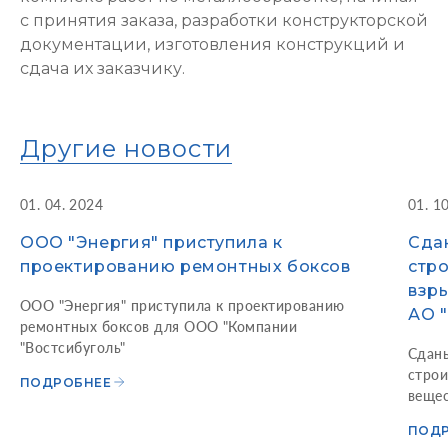
с принятия заказа, разработки конструкторской
документации, изготовления конструкций и
сдача их заказчику.
Другие новости
01. 04. 2024
01. 1
ООО "Энергия" приступила к
Сдан
проектированию ремонтных боксов
стро
взры
ООО "Энергия" приступила к проектированию
АО 
ремонтных боксов для ООО "Компании
"Востсибуголь"
Сданы
строи
ПОДРОБНЕЕ
вещес
ПОД